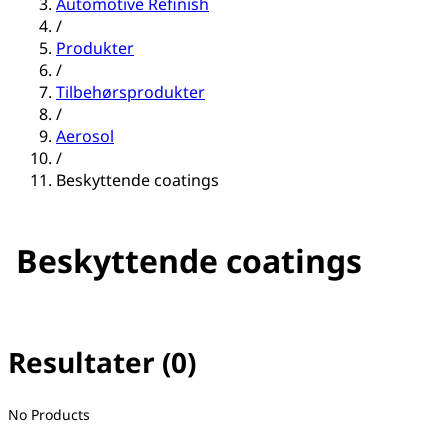
Automotive Refinish
/
Produkter
/
Tilbehørsprodukter
/
Aerosol
/
Beskyttende coatings
Beskyttende coatings
Resultater (0)
No filter(s) selected
No Products