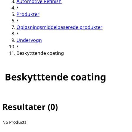
Automotive Refinish
/
Produkter
/
Opløsningsmiddelbaserede produkter
/
Undervogn
/
Beskytttende coating
Beskytttende coating
Resultater (0)
No filter(s) selected
No Products