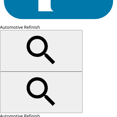
Automotive Refinish
Automotive Refinish