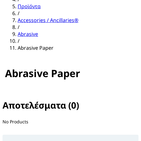
Προϊόντα
/
Accessories / Ancillaries®
/
Abrasive
/
Abrasive Paper
Abrasive Paper
Αποτελέσματα (0)
No filter(s) selected
No Products