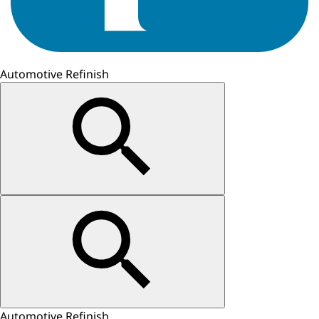
Automotive Refinish
Automotive Refinish