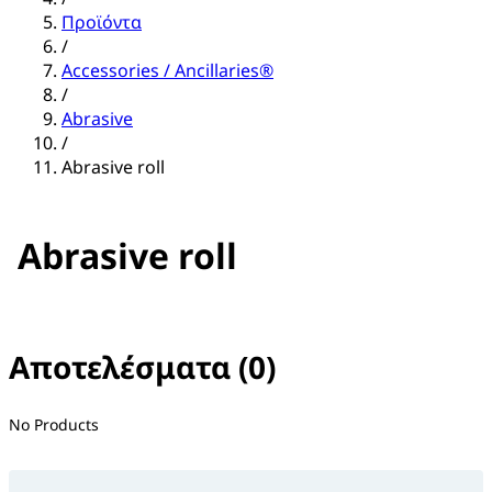
Προϊόντα
/
Accessories / Ancillaries®
/
Abrasive
/
Abrasive roll
Abrasive roll
Αποτελέσματα (0)
No filter(s) selected
No Products