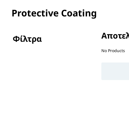
Protective Coating
Αποτελ
Φίλτρα
No filter(s) 
No Products