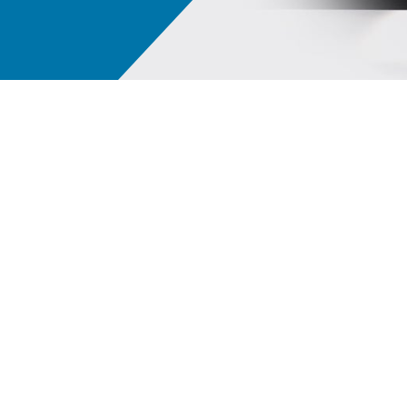
Ψηφιακό οικοσύστημα PPG LINQ™
Οι 