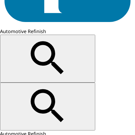
Automotive Refinish
Automotive Refinish