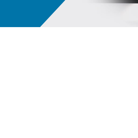
Ψηφιακό οικοσύστημα PPG LINQ™
Οι 