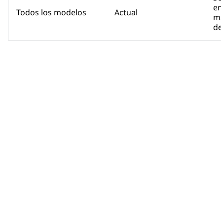
en
Todos los modelos
Actual
m
de