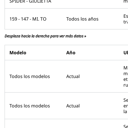
SPIDER - GIULIETTA
m
Es
159 - 147 - MI. TO
Todos los años
tr
Desplaza hacia la derecha para ver más datos »
Modelo
Año
U
Ma
m
Todos los modelos
Actual
et
r
S
Todos los modelos
Actual
en
la
S