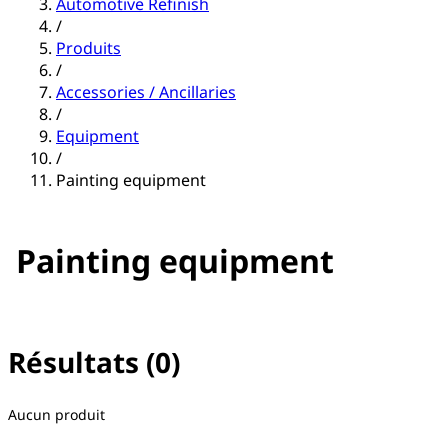
Automotive Refinish
/
Produits
/
Accessories / Ancillaries
/
Equipment
/
Painting equipment
Painting equipment
Résultats (0)
Aucun filtre sélectionné
Aucun produit