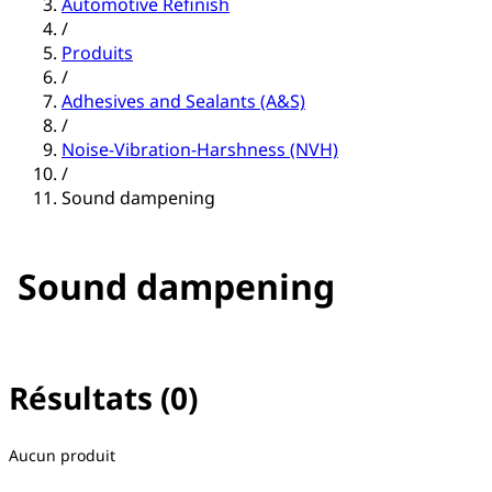
Automotive Refinish
/
Produits
/
Adhesives and Sealants (A&S)
/
Noise-Vibration-Harshness (NVH)
/
Sound dampening
Sound dampening
Résultats (0)
Aucun filtre sélectionné
Aucun produit