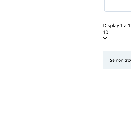
Display 1 a 1
10
Se non trov