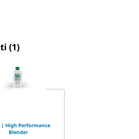
ti (1)
o selezionato
 | High Performance
Blender