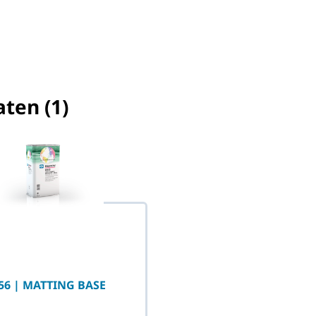
aten (1)
) geselecteerd
56 | MATTING BASE