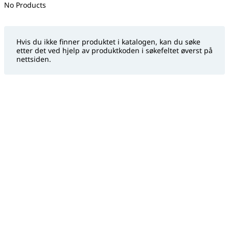
No filter(s) selected
No Products
Hvis du ikke finner produktet i katalogen, kan du søke
etter det ved hjelp av produktkoden i søkefeltet øverst på
nettsiden.