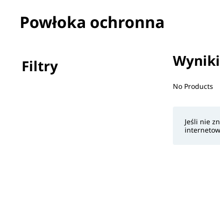
Powłoka ochronna
Wyniki 
Filtry
No filter(s) 
No Products
Jeśli nie 
internetow