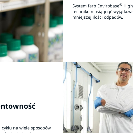
®
System farb Envirobase
High 
technikom osiągnąć wyjątkową
mniejszej ilości odpadów.
entowność
 cyklu na wiele sposobów,