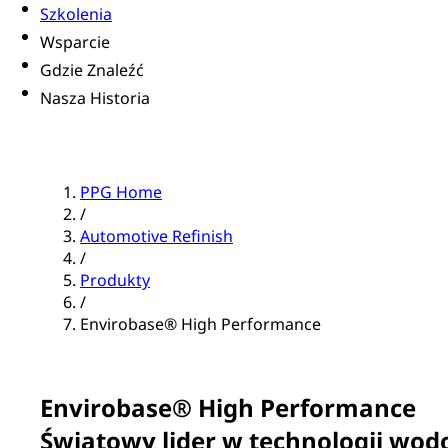
Szkolenia
Wsparcie
Gdzie Znaleźć
Nasza Historia
PPG Home
/
Automotive Refinish
/
Produkty
/
Envirobase® High Performance
Envirobase® High Performance
Światowy lider w technologii wod