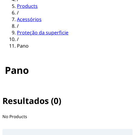
Products
/
Acessórios
/
Proteção da superficie
/
Pano
Pano
Resultados (0)
No filter(s) selected
No Products