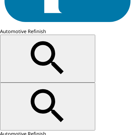
Automotive Refinish
Automotive Refinish