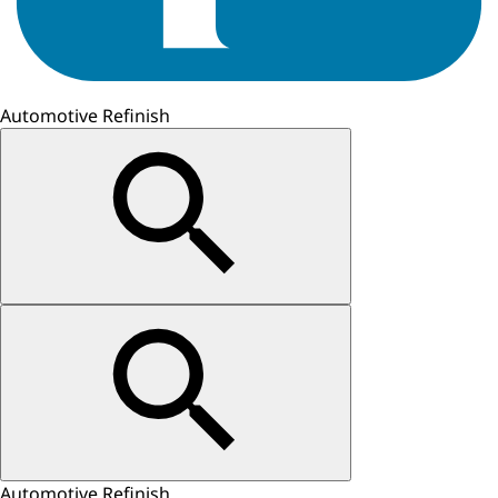
Automotive Refinish
Automotive Refinish