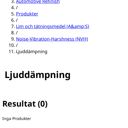
Automotive Refinish
/
Produkter
/
Lim och tätningsmedel (A&amp;S)
/
Noise-Vibration-Harshness (NVH)
/
Ljuddämpning
Ljuddämpning
Resultat (0)
Inga filter valda
Inga Produkter