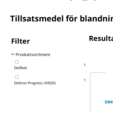
Tillsatsmedel för blandn
Resulta
Filter
Inga filter v
Produktsortiment
1
Delfleet
1
Deltron Progress UHSDG
D84