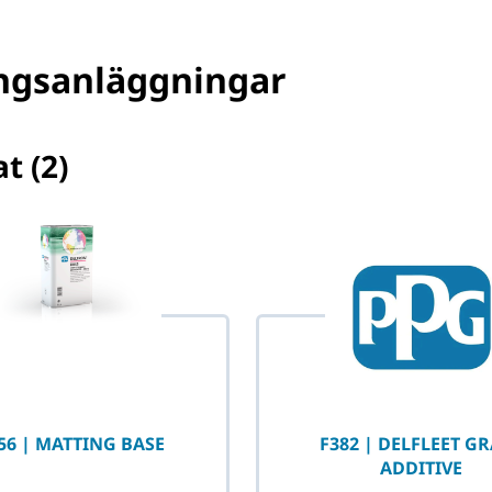
ingsanläggningar
t (2)
alda
56 | MATTING BASE
F382 | DELFLEET G
ADDITIVE