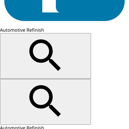
Automotive Refinish
Automotive Refinish