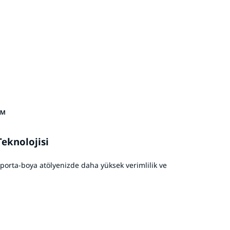
™
eknolojisi
aporta-boya atölyenizde daha yüksek verimlilik ve