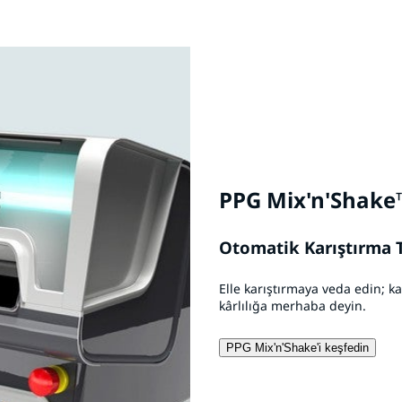
PPG Mix'n'Shake
Otomatik Karıştırma T
Elle karıştırmaya veda edin; k
kârlılığa merhaba deyin.
PPG Mix'n'Shake'i keşfedin