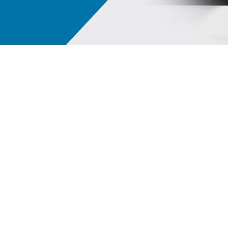
PPG LINQ™ Dijital Ekosistem
Hiz