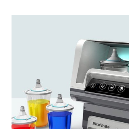
Her PPG Refinish ürünü için malzeme güvenlik veri
sayfalarını bulun ve indirin.