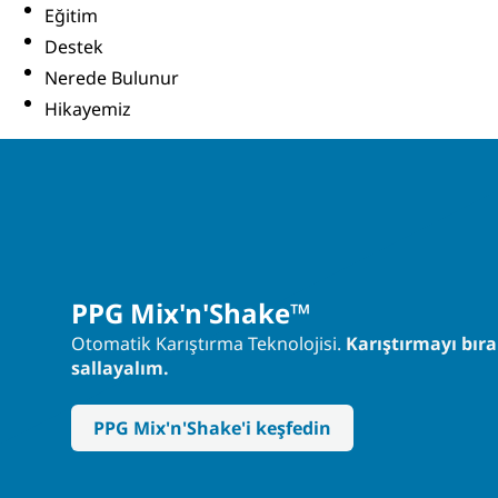
Eğitim
Destek
Nerede Bulunur
Hikayemiz
PPG Mix'n'Shake™
Otomatik Karıştırma Teknolojisi.
Karıştırmayı bır
sallayalım.
PPG Mix'n'Shake'i keşfedin