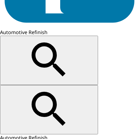
Automotive Refinish
Automotive Refinish