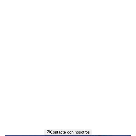
Únete a nosotros
Consulta las oportunidades disponibles para iniciar una
carrera profesional gratificante en PPG.
Contacte con nosotros