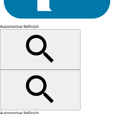
Automotive Refinish
Automotive Refinish