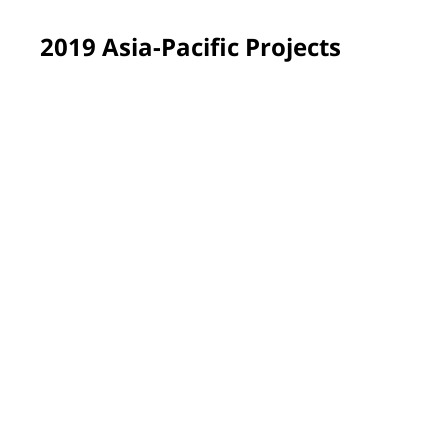
2019 Asia-Pacific Projects
Auckland, New Zealand
PPG employees helped their neighbors beautify the