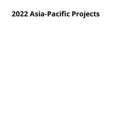
2022 Asia-Pacific Projects
Yen Bai province, Vietnam
PPG employee volunteers renewed and brightened the