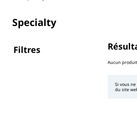
Specialty
Résulta
Filtres
Aucun filtre 
Aucun produi
Si vous ne
du site we