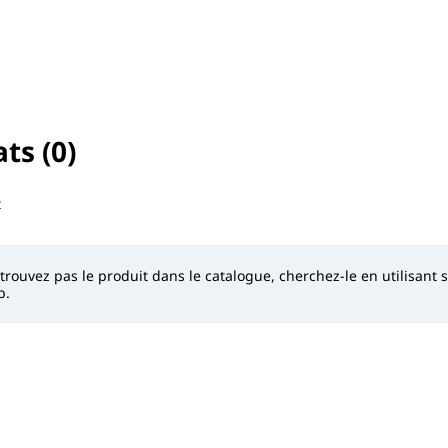
ts (0)
sélectionné
t
 trouvez pas le produit dans le catalogue, cherchez-le en utilisant
b.