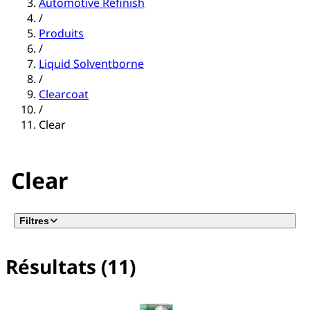
Automotive Refinish
/
Produits
/
Liquid Solventborne
/
Clearcoat
/
Clear
Clear
Filtres
Résultats (11)
Aucun filtre sélectionné