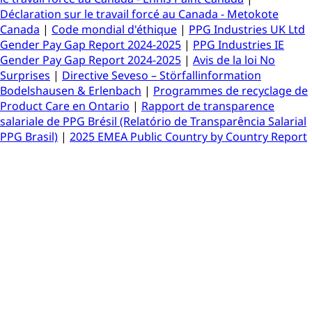
Déclaration sur le travail forcé au Canada - Metokote
Canada
|
Code mondial d'éthique
|
PPG Industries UK Ltd
Gender Pay Gap Report 2024-2025
|
PPG Industries IE
Gender Pay Gap Report 2024-2025
|
Avis de la loi No
Surprises
|
Directive Seveso – Störfallinformation
Bodelshausen & Erlenbach
|
Programmes de recyclage de
Product Care en Ontario
|
Rapport de transparence
salariale de PPG Brésil (Relatório de Transparência Salarial
PPG Brasil)
|
2025 EMEA Public Country by Country Report