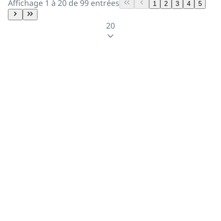
Affichage 1 à 20 de 99 entrées
1
2
3
4
5
20