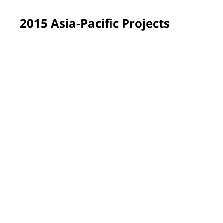
2015 Asia-Pacific Projects
Zhangjiagang, China
The playground fence at Nansha Primary School