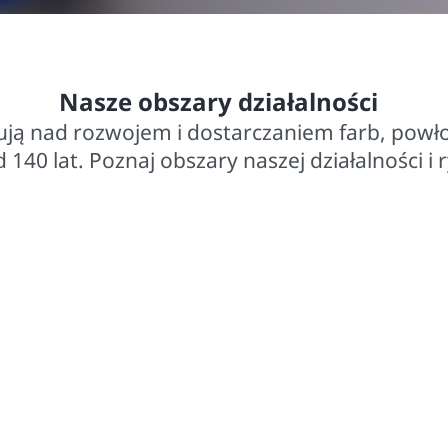
Działamy na rynku od ponad 140 lat
Pon
Nasze obszary działalności
ują nad rozwojem i dostarczaniem farb, powło
d 140 lat. Poznaj obszary naszej działalności i 