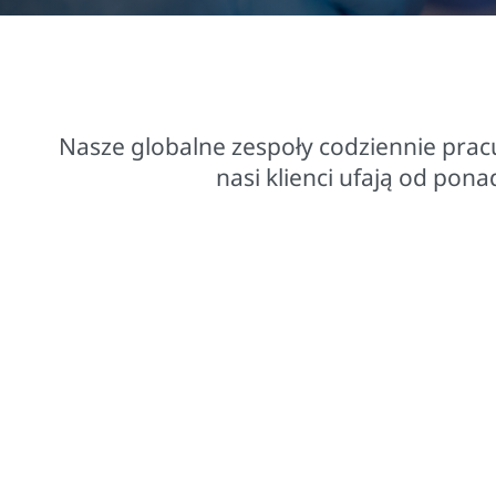
$15,8 miliarda sprzedaży netto z działalności
operacyjnej
Nasze globalne zespoły codziennie prac
nasi klienci ufają od pona