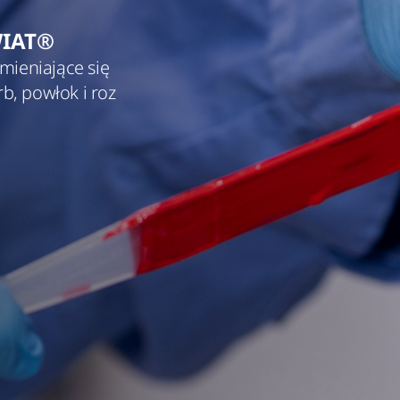
WIAT®
mieniające się
b, powłok i roz