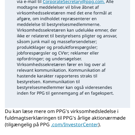
via e-mail til
CorporateSecretary@ppg.com.
Alle
modtagne meddelelser vil blive åbnet af
virksomhedssekretæren med det ene formål at
afgøre, om indholdet repræsenterer en
meddelelse til bestyrelsesmedlemmerne.
Virksomhedssekretæren kan udelukke emner, der
ikke er relateret til bestyrelsens pligter og ansvar,
såsom junk mail og masseforsendelser;
produktklager og produktforespørgsler;
jobforespørgsler og CV'er; reklamer eller
opfordringer; og undersøgelser.
Virksomhedssekretæren fører en log over al
relevant kommunikation. Kommunikation af
hastende karakter rapporteres straks til
bestyrelsen. Kommunikation til
bestyrelsesmedlemmer kan også videresendes
inden for PPG til gennemgang af en fagekspert.
Du kan læse mere om PPG's virksomhedsledelse i
fuldmagtserklæringen til PPG's årlige aktionærmøde
(tilgængelig på PPG
.com/InvestorCenter
).