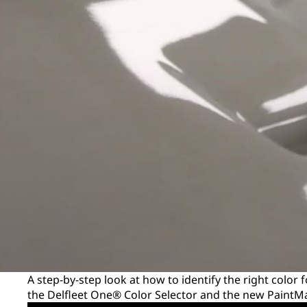
A step-by-step look at how to identify the right color
the Delfleet One® Color Selector and the new PaintM