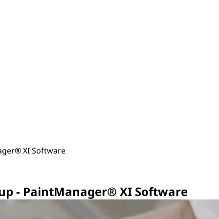
ager® XI Software
kup - PaintManager® XI Software