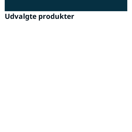
Udvalgte produkter
BODYLINE™ by PPG