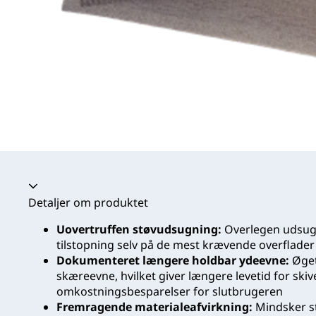
Harmonika kollapset
Detaljer om produktet
Uovertruffen støvudsugning:
Overlegen udsug
tilstopning selv på de mest krævende overflader
Dokumenteret længere holdbar ydeevne:
Øget
skæreevne, hvilket giver længere levetid for ski
omkostningsbesparelser for slutbrugeren
Fremragende materialeafvirkning:
Mindsker st