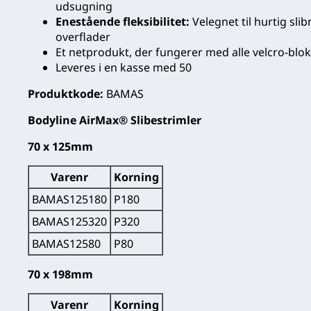
udsugning
Enestående fleksibilitet:
Velegnet til hurtig sli
overflader
Et netprodukt, der fungerer med alle velcro-blo
Leveres i en kasse med 50
Produktkode:
BAMAS
Bodyline AirMax® Slibestrimler
70 x 125mm
Varenr
Korning
BAMAS125180
P180
BAMAS125320
P320
BAMAS12580
P80
70 x 198mm
Varenr
Korning