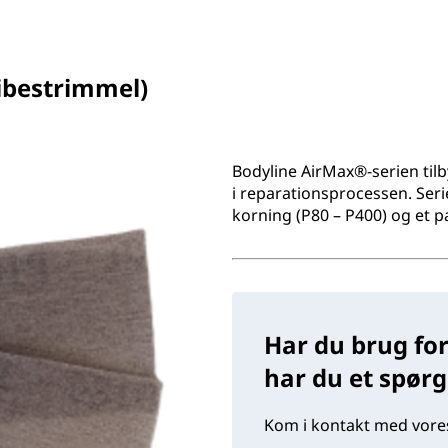
libestrimmel)
Bodyline AirMax®-serien til
i reparationsprocessen. Seri
korning (P80 – P400) og et pa
Har du brug for
har du et spør
Kom i kontakt med vores