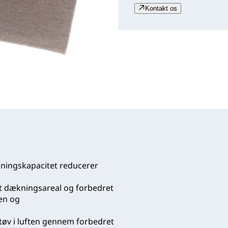
Kontakt os
ningskapacitet reducerer
 dækningsareal og forbedret
ven og
øv i luften gennem forbedret