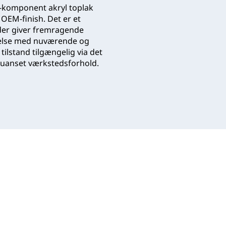
o-komponent akryl toplak
 OEM-finish. Det er et
der giver fremragende
melse med nuværende og
lstand tilgængelig via det
et uanset værkstedsforhold.