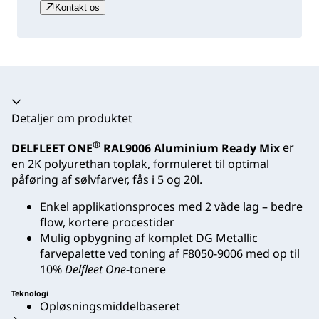
Kontakt os
Harmonika kollapset
Detaljer om produktet
®
DELFLEET ONE
RAL9006 Aluminium Ready Mix
er
en 2K polyurethan toplak, formuleret til optimal
påføring af sølvfarver, fås i 5 og 20l.
Enkel applikationsproces med 2 våde lag – bedre
flow, kortere procestider
Mulig opbygning af komplet DG Metallic
farvepalette ved toning af F8050-9006 med op til
10%
Delfleet One
-tonere
Teknologi
Opløsningsmiddelbaseret