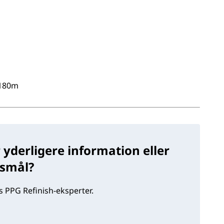
x180m
 yderligere information eller
gsmål?
 PPG Refinish-eksperter.