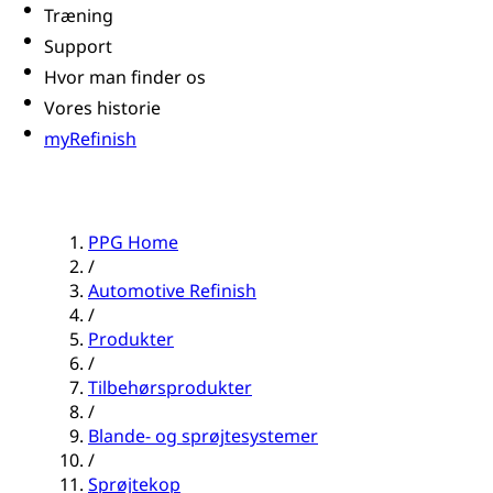
Træning
Support
Hvor man finder os
Vores historie
myRefinish
PPG Home
/
Automotive Refinish
/
Produkter
/
Tilbehørsprodukter
/
Blande- og sprøjtesystemer
/
Sprøjtekop