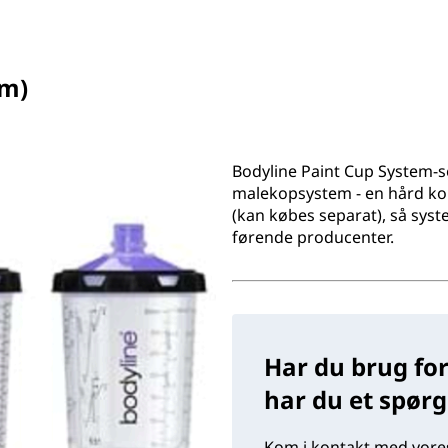
em)
Bodyline Paint Cup System-s
malekopsystem - en hård kop &
(kan købes separat), så sys
førende producenter.
Har du brug for
har du et spør
Kom i kontakt med vores