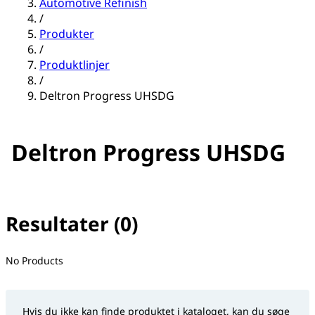
Automotive Refinish
/
Produkter
/
Produktlinjer
/
Deltron Progress UHSDG
Deltron Progress UHSDG
Resultater (0)
No filter(s) selected
No Products
Hvis du ikke kan finde produktet i kataloget, kan du søge