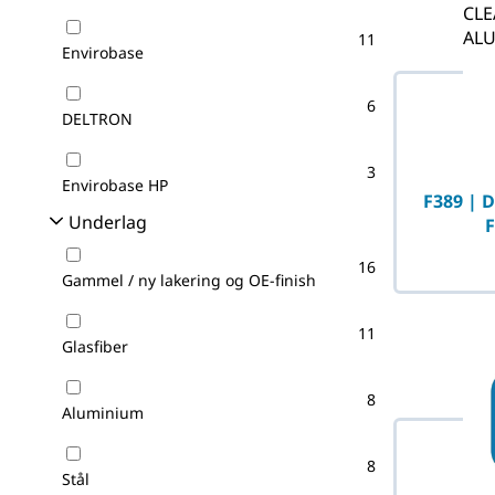
11
Envirobase
6
DELTRON
3
Envirobase HP
F389 | 
Underlag
16
Gammel / ny lakering og OE-finish
11
Glasfiber
8
Aluminium
8
Stål