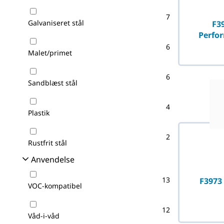
7
Galvaniseret stål
F39
Perfo
6
Malet/primet
6
Sandblæst stål
4
Plastik
2
Rustfrit stål
Anvendelse
13
F3973
VOC-kompatibel
12
Våd-i-våd