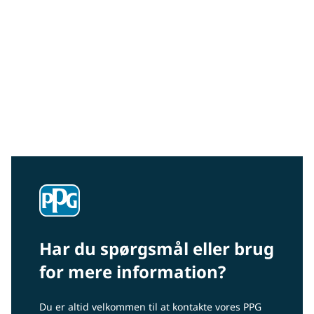
BODYLINE™ by PPG
BODYLINE™ fra PPG er vores eget mærke af
forbrugsvarer til karrosseri- og malerværksteder, der
dækker alt fra klæbemidler og slibemidler til
tætningsmidler, rengøringsudstyr og personlige
værnemidler.
Har du spørgsmål eller brug
for mere information?
Du er altid velkommen til at kontakte vores PPG