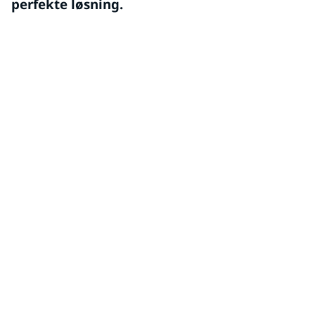
perfekte løsning.
ENVIROBASE® HIGH PERFORMANCE
Dette vandbaserede malingssystem anvender den
nyeste teknologi og øger holdbarheden og forbedrer
proceshastigheden og effektiviteten.