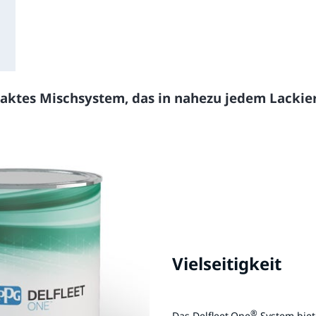
aktes Mischsystem, das in nahezu jedem Lackie
Vielseitigkeit
®
Das Delfleet
One
System biet