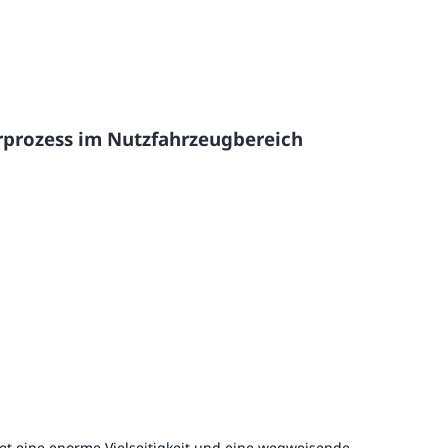
rprozess im Nutzfahrzeugbereich
et eine enorme Vielseitigkeit und eine wegweisende