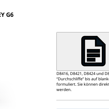
EY G6
D8416, D8421, D8424 und D8
“Durchschliffe” bis auf blan
formuliert. Sie können direk
werden.