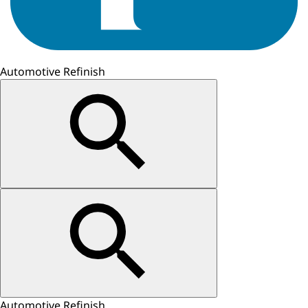
Automotive Refinish
Automotive Refinish