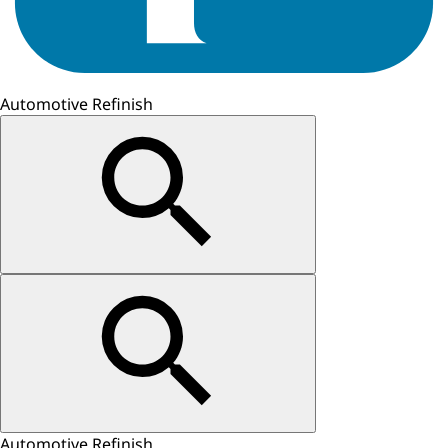
Automotive Refinish
Automotive Refinish