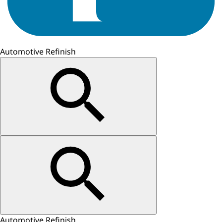
Automotive Refinish
Automotive Refinish