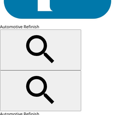
Automotive Refinish
Automotive Refinish