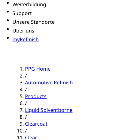
Weiterbildung
Support
Unsere Standorte
Über uns
myRefinish
PPG Home
/
Automotive Refinish
/
Products
/
Liquid Solventborne
/
Clearcoat
/
Clear